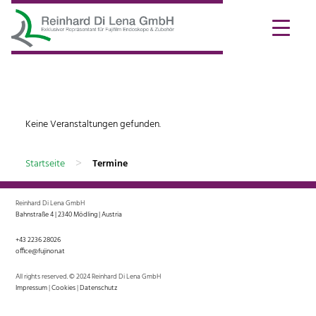
Keine Veranstaltungen gefunden.
>
Startseite
Termine
Reinhard Di Lena GmbH
Bahnstraße 4 | 2340 Mödling | Austria
+43 2236 28026
office@fujinon.at
All rights reserved. © 2024 Reinhard Di Lena GmbH
Impressum
|
Cookies
|
Datenschutz