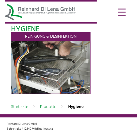
HYGIENE
REINIGUNG & DESINFEKTION
Reinigung & Desinfektion
>
>
Startseite
Produkte
Hygiene
weiter...
Reinhard Di Lena GmbH
Bahnstraße 4 | 2340 Mödling | Austria