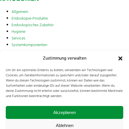
Allgemein
Endoskopie-Produkte
Endoskopisches Zubehör
Hygiene
Services
Systemkomponenten
META
Zustimmung verwalten
Anmelden
Um dir ein optimales Erlebnis zu bieten, verwenden wir Technologien wie
Cookies, um Geräteinformationen zu speichern und/oder darauf zuzugreifen.
Eintrags-Feed
Wenn du diesen Technologien zustimmst, können wir Daten wie das
Kommentar-Feed
Surfverhalten oder eindeutige IDs auf dieser Website verarbeiten. Wenn du
WordPress.org
deine Zustimmung nicht erteilst oder zurückziehst, können bestimmte Merkmale
und Funktionen beeinträchtigt werden.
>
Startseite
Polypenfalle
Akzeptieren
Reinhard Di Lena GmbH
Bahnstraße 4 | 2340 Mödling | Austria
Ablehnen