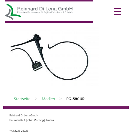
>
>
Startseite
Medien
EG-580UR
Reinhard Di Lena GmbH
Bahnstraße 4 | 2340 Mödling | Austria
+43 2236 28026