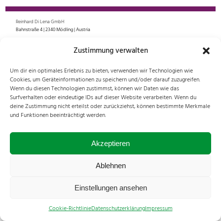
Reinhard Di Lena GmbH
Bahnstraße 4 | 2340 Mödling | Austria
+43 2236 28026
Zustimmung verwalten
office@fujinon.at
Um dir ein optimales Erlebnis zu bieten, verwenden wir Technologien wie
All rights reserved. © 2024 Reinhard Di Lena GmbH
Cookies, um Geräteinformationen zu speichern und/oder darauf zuzugreifen.
Impressum
|
Cookies
|
Datenschutz
Wenn du diesen Technologien zustimmst, können wir Daten wie das
Surfverhalten oder eindeutige IDs auf dieser Website verarbeiten. Wenn du
deine Zustimmung nicht erteilst oder zurückziehst, können bestimmte Merkmale
und Funktionen beeinträchtigt werden.
Akzeptieren
Ablehnen
Einstellungen ansehen
Cookie-Richtlinie
Datenschutzerklärung
Impressum