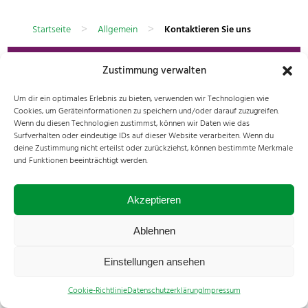
>
>
Startseite
Allgemein
Kontaktieren Sie uns
Zustimmung verwalten
Reinhard Di Lena GmbH
Bahnstraße 4 | 2340 Mödling | Austria
Um dir ein optimales Erlebnis zu bieten, verwenden wir Technologien wie
+43 2236 28026
Cookies, um Geräteinformationen zu speichern und/oder darauf zuzugreifen.
office@fujinon.at
Wenn du diesen Technologien zustimmst, können wir Daten wie das
Surfverhalten oder eindeutige IDs auf dieser Website verarbeiten. Wenn du
All rights reserved. © 2024 Reinhard Di Lena GmbH
deine Zustimmung nicht erteilst oder zurückziehst, können bestimmte Merkmale
Impressum
|
Cookies
|
Datenschutz
und Funktionen beeinträchtigt werden.
Akzeptieren
Ablehnen
Einstellungen ansehen
Cookie-Richtlinie
Datenschutzerklärung
Impressum