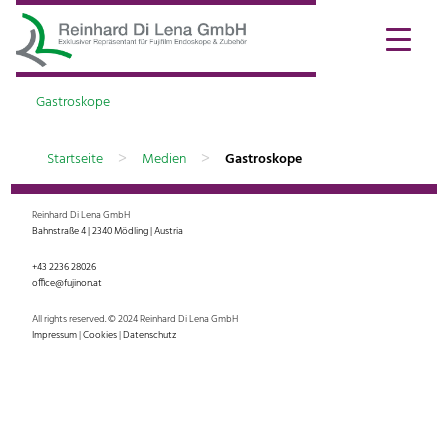
Gastroskope
>
>
Startseite
Medien
Gastroskope
Reinhard Di Lena GmbH
Bahnstraße 4 | 2340 Mödling | Austria
+43 2236 28026
office@fujinon.at
All rights reserved. © 2024 Reinhard Di Lena GmbH
Impressum
|
Cookies
|
Datenschutz