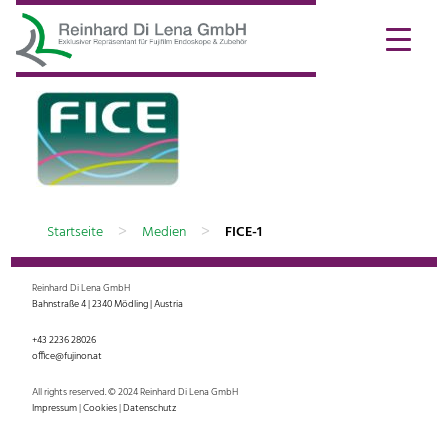
>
>
Startseite
Medien
FICE-1
Reinhard Di Lena GmbH
Bahnstraße 4 | 2340 Mödling | Austria
+43 2236 28026
office@fujinon.at
All rights reserved. © 2024 Reinhard Di Lena GmbH
Impressum
|
Cookies
|
Datenschutz