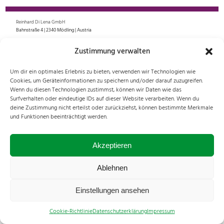
Reinhard Di Lena GmbH
Bahnstraße 4 | 2340 Mödling | Austria
+43 2236 28026
Zustimmung verwalten
office@fujinon.at
Um dir ein optimales Erlebnis zu bieten, verwenden wir Technologien wie
All rights reserved. © 2024 Reinhard Di Lena GmbH
Cookies, um Geräteinformationen zu speichern und/oder darauf zuzugreifen.
Impressum
|
Cookies
|
Datenschutz
Wenn du diesen Technologien zustimmst, können wir Daten wie das
Surfverhalten oder eindeutige IDs auf dieser Website verarbeiten. Wenn du
deine Zustimmung nicht erteilst oder zurückziehst, können bestimmte Merkmale
und Funktionen beeinträchtigt werden.
Akzeptieren
Ablehnen
Einstellungen ansehen
Cookie-Richtlinie
Datenschutzerklärung
Impressum